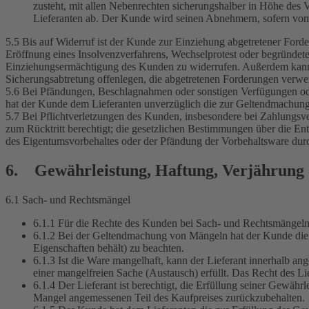
zusteht, mit allen Nebenrechten sicherungshalber in Höhe des
Lieferanten ab. Der Kunde wird seinen Abnehmern, sofern vom L
5.5 Bis auf Widerruf ist der Kunde zur Einziehung abgetretener Ford
Eröffnung eines Insolvenzverfahrens, Wechselprotest oder begründete
Einziehungsermächtigung des Kunden zu widerrufen. Außerdem kann de
Sicherungsabtretung offenlegen, die abgetretenen Forderungen ver
5.6 Bei Pfändungen, Beschlagnahmen oder sonstigen Verfügungen oder 
hat der Kunde dem Lieferanten unverzüglich die zur Geltendmachung 
5.7 Bei Pflichtverletzungen des Kunden, insbesondere bei Zahlungsv
zum Rücktritt berechtigt; die gesetzlichen Bestimmungen über die En
des Eigentumsvorbehaltes oder der Pfändung der Vorbehaltsware durch d
6. Gewährleistung, Haftung, Verjährung
6.1 Sach- und Rechtsmängel
6.1.1 Für die Rechte des Kunden bei Sach- und Rechtsmängeln g
6.1.2 Bei der Geltendmachung von Mängeln hat der Kunde die
Eigenschaften behält) zu beachten.
6.1.3 Ist die Ware mangelhaft, kann der Lieferant innerhalb a
einer mangelfreien Sache (Austausch) erfüllt. Das Recht des Li
6.1.4 Der Lieferant ist berechtigt, die Erfüllung seiner Gewäh
Mangel angemessenen Teil des Kaufpreises zurückzubehalten.