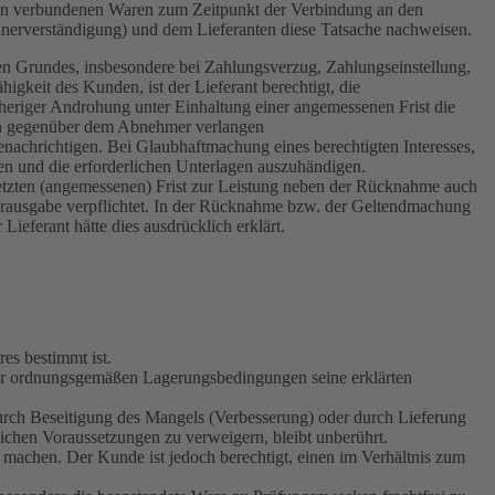
igen verbundenen Waren zum Zeitpunkt der Verbindung an den
ldnerverständigung) und dem Lieferanten diese Tatsache nachweisen.
gen Grundes, insbesondere bei Zahlungsverzug, Zahlungseinstellung,
keit des Kunden, ist der Lieferant berechtigt, die
eriger Androhung unter Einhaltung einer angemessenen Frist die
den gegenüber dem Abnehmer verlangen
nachrichtigen. Bei Glaubhaftmachung eines berechtigten Interesses,
n und die erforderlichen Unterlagen auszuhändigen.
setzten (angemessenen) Frist zur Leistung neben der Rücknahme auch
 Herausgabe verpflichtet. In der Rücknahme bzw. der Geltendmachung
ieferant hätte dies ausdrücklich erklärt.
es bestimmt ist.
er ordnungsgemäßen Lagerungsbedingungen seine erklärten
 durch Beseitigung des Mangels (Verbesserung) oder durch Lieferung
lichen Voraussetzungen zu verweigern, bleibt unberührt.
zu machen. Der Kunde ist jedoch berechtigt, einen im Verhältnis zum