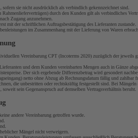
 sofern sie nicht ausdrücklich als verbindlich gekennzeichnet sind.
Rahmenlieferverträgen) durch den Kunden gilt als verbindliches Vertrag
en nach Zugang anzunehmen.
st mit der schriftlichen Auftragsbestätigung des Lieferanten zustande.
Nebenleistungen im Zusammenhang mit der Lieferung von Waren erbrach
hnung
dividuellen Vereinbarung CPT (Incoterms 2020) zuzüglich der jeweils 
dem Lieferanten und dem Kunden vereinbarten Mengen auch in Gänze a
stenpreise. Der sich ergebende Differenzbetrag wird gesondert nachbe
seingang) netto ohne Abzug ab Rechnungsdatum fällig und zahlbar frei
nen, die unbestritten oder rechtskräftig festgestellt sind. Bei Mänge
 soweit sein Gegenanspruch auf demselben Vertragsverhältnis beruht.
ug
 keine andere Vereinbarung getroffen wurde.
nd.
end.
eblicher Mängel nicht verweigern.
em Kunden. Beratungsleistungen umfassen ausschließlich Beratungen bez