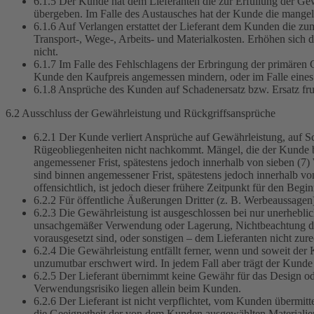
6.1.5 Der Kunde hat dem Lieferanten die zur Erfüllung der Gew
übergeben. Im Falle des Austausches hat der Kunde die mangel
6.1.6 Auf Verlangen erstattet der Lieferant dem Kunden die 
Transport-, Wege-, Arbeits- und Materialkosten. Erhöhen sich d
nicht.
6.1.7 Im Falle des Fehlschlagens der Erbringung der primären
Kunde den Kaufpreis angemessen mindern, oder im Falle eines 
6.1.8 Ansprüche des Kunden auf Schadenersatz bzw. Ersatz fru
6.2 Ausschluss der Gewährleistung und Rückgriffsansprüche
6.2.1 Der Kunde verliert Ansprüche auf Gewährleistung, auf S
Rügeobliegenheiten nicht nachkommt. Mängel, die der Kunde be
angemessener Frist, spätestens jedoch innerhalb von sieben (
sind binnen angemessener Frist, spätestens jedoch innerhalb 
offensichtlich, ist jedoch dieser frühere Zeitpunkt für den Begi
6.2.2 Für öffentliche Äußerungen Dritter (z. B. Werbeaussagen
6.2.3 Die Gewährleistung ist ausgeschlossen bei nur unerhebli
unsachgemäßer Verwendung oder Lagerung, Nichtbeachtung der 
vorausgesetzt sind, oder sonstigen – dem Lieferanten nicht zur
6.2.4 Die Gewährleistung entfällt ferner, wenn und soweit der
unzumutbar erschwert wird. In jedem Fall aber trägt der Kund
6.2.5 Der Lieferant übernimmt keine Gewähr für das Design o
Verwendungsrisiko liegen allein beim Kunden.
6.2.6 Der Lieferant ist nicht verpflichtet, vom Kunden übermitt
die Geeignetheit der von dem Kunden ausgewählten Materialien 