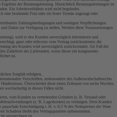
 Ergebnis der Beratungsleistung. Hinsichtlich Beratungsleistungen ist
nden. Ein Arbeitsverhältnis wird nicht begründet.
h eine bestimmte Frist oder ein fester Termin zugesagt oder
vereinbarten Zahlungsbedingungen und sonstigen Verpflichtungen
n und Daten zur Verfügung zu stellen. Werden diese Voraussetzungen
 Leistung), wird er den Kunden unverzüglich informieren und
berechtigt, ganz oder teilweise vom Vertrag zurückzutreten; die
istung des Kunden wird unverzüglich zurückerstattet. Als Fall der
den Zulieferer des Lieferanten, wenn dieser ein kongruentes
chtet ist.
lichen Sorgfalt erfolgten,
ernationalen Vorschriften, insbesondere des Außenwirtschaftsrechts
es Hindernisses. Überschreitet diese einen Zeitraum von sechs Wochen,
n wechselseitig in diesen Fällen nicht.
deren, vom Kunden zu vertretenden Gründen (z. B. Versand oder
ich Mehraufwendungen (z. B. Lagerkosten) zu verlangen. Dem Kunden
ne pauschale Entschädigung i. H. v. 0,5 % des Nettopreises der Ware
eren Schadens bleibt den Vertragsparteien unbenommen.
che anzurechnen ist.