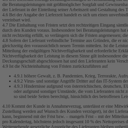
die Beratungsleistungen mit größtmöglicher Sorgfalt und Gewissenhafti
der Lieferant in der Einteilung seiner Arbeitszeit und Gestaltung des 
4.6 Bei der Angabe der Lieferzeit handelt es sich um einen unverbind
vereinbart wird.
4.7 Die Einhaltung von Fristen setzt den rechtzeitigen Eingang säm
durch den Kunden voraus. Insbesondere bei Beratungsleistungen hat 
nicht rechtzeitig erfüllt, so verlängern sich die Fristen angemessen; di
4.8 Sofern der Lieferant verbindliche Termine aus Gründen, die er ni
gleichzeitig den voraussichtlich neuen Termin mitteilen. Ist die Leist
Mitteilung der endgültigen Nichtverfügbarkeit und erforderliche Erkl
Nichtverfügbarkeit der Leistung in diesem Sinne gilt insbesondere di
Deckungsgeschäft abgeschlossen hat und den Lieferanten kein Verschulde
4.9 Ist die Nichteinhaltung von Fristen zurückzuführen auf
4.9.1 höhere Gewalt, z. B. Pandemien, Krieg, Terrorakte, Aufru
4.9.2 Virus- und sonstige Angriffe Dritter auf das IT-System de
4.9.3 Hindernisse aufgrund von österreichischen, deutschen, E
oder aufgrund sonstiger Umstände, die vom Lieferanten nicht zu
so sind beide Seiten berechtigt, hinsichtlich des betroffenen 
4.10 Kommt der Kunde in Annahmeverzug, unterlässt er eine Mitwirk
Zustellung werden auf Wunsch des Kunden verzögert), ist der Liefer
kann, beginnend mit der Frist bzw. – mangels Frist – mit der Mitteilu
pro Kalendertag, höchstens jedoch insgesamt 10 % des Nettopreises 
Weitergehende gesetzliche Ansprüche des Lieferanten bleiben unberü