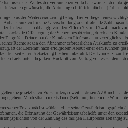
 Verhältnisses des Wertes der verbundenen Vorbehaltsware zu den übr
ieferanten gewünscht, die Abtretung schriftlich mitteilen (Drittschu
erungen aus der Weiterveräußerung befugt. Bei Vorliegen eines wichti
n Anhaltspunkten für eine Überschuldung oder drohende Zahlungsunfähig
r Lieferant – unabhängig von den Ziffern 5.3. und 5.4.4 – nach vorh
werten sowie die Offenlegung der Sicherungsabtretung durch den Kun
Eingriffen Dritter, hat der Kunde den Lieferanten unverzüglich zu be
seiner Rechte gegen den Abnehmer erforderlichen Auskünfte zu erteile
erzug, ist der Lieferant nach erfolglosem Ablauf einer dem Kunden ge
tbehrlichkeit einer Fristsetzung bleiben unberührt. Der Kunde ist zur
en Lieferanten, liegt kein Rücktritt vom Vertrag vor, es sei denn, der L
elten die gesetzlichen Vorschriften, soweit in diesen AVB nichts ander
 angegebene Mindesthaltbarkeitsdauer (Zeitraum, in dem die Ware unt
ngemessener Frist zunächst wählen, ob er seine Gewährleistungspflicht
eferanten, die Erbringung der Gewährleistungsbehelfe unter den gesetz
rleistungspflichten von der Zahlung des fälligen Kaufpreises abhängig 