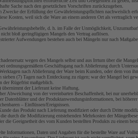
ährleistungspflichten erforderliche Zeit und Gelegenheit zu geben, in
hafte Sache nach den gesetzlichen Vorschriften zurückzugeben.
zum Zwecke der Erfüllung der Gewährleistungspflichten nachweislich 
iese Kosten, weil sich die Ware an einem anderen Ort als vertraglich ve
 Gewährleistungsbehelfe, d. h. im Falle der Unmöglichkeit, Unzumutb
nicht bloß geringfügigen Mangels den Vertrag auflösen.
strierter Aufwendungen bestehen auch bei Mängeln nur nach Maßgabe v
chadenersatz wegen des Mangels selbst und aus Irrtum über die Mangel
i ordnungsgemäßem Geschäftsgang nach Ablieferung durch Untersuchung
7) Werktagen nach Ablieferung der Ware beim Kunden, oder dem von ihm
von sieben (7) Tagen nach Entdeckung zu rügen; war der Mangel bei ge
nn der Rügefrist maßgeblich.
) übernimmt der Lieferant keine Haftung.
cher Abweichung von der vereinbarten Beschaffenheit, bei nur unerhebl
Datenblätter und der Produktanwendungsinformationen, bei höherer Ge
echenbaren – Einflüssen/Ereignissen.
 Kunde das Produkt nach Lieferung modifiziert oder durch Dritte modif
e die durch die Modifizierung entstehenden Mehrkosten der Mängelbese
der die Geeignetheit des vom Kunden bestellten Produkts zu einem b
elte Informationen, Daten und Angaben für die bestellte Ware auf Vollst
für seine Anwendung. Der Lieferant ist auch nicht verpflichtet, vom K