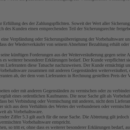
r Erfüllung des der Zahlungspflichten. Soweit der Wert aller Sicherungs
h des Kunden einen entsprechenden Teil der Sicherungsrechte freigebe
eine Verpfändung oder Sicherungsübereignung der Vorbehaltsware unt
 dass der Wiederverkäufer von seinem Abnehmer Bezahlung erhält oder
etzt seine künftigen Forderungen aus der Weiterveräußerung gegen seine
s es weiterer besonderer Erklärungen bedarf. Der Kunde verpflichtet 
 dem Lieferanten diese Tatsache nachzuweisen. Der Kunde ermächtigt un
rbehaltsware zusammen mit anderen Gegenständen weiterveräußert, ohn
eranten ab, der dem vom Lieferanten in Rechnung gestellten Preis der V
rbeiten oder mit anderen Gegenständen zu vermischen oder zu verbinden
orgfalt eines ordentlichen Kaufmanns. Die neue Sache gilt als Vorbehal
ig, dass bei Verbindung oder Vermischung mit anderen, nicht dem Liefe
der sich aus dem Verhältnis des Wertes der verbundenen oder vermisch
eit als Vorbehaltsware.
der Ziffer 5.3 gilt auch für die neue Sache. Die Abtretung gilt jedoc
vermischten Vorbehaltsware entspricht.
n, so tritt er, ohne dass es weiterer besonderer Erklärungen bedarf, a