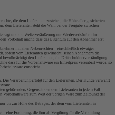
rechte, die dem Lieferanten zustehen, die Höhe aller gesicherten
n; dem Lieferanten steht die Wahl bei der Freigabe zwischen
ersagt und die Weiterveräußerung nur Wiederverkäufern im
 den Vorbehalt macht, dass das Eigentum auf den Abnehmer erst
 Abnehmer mit allen Nebenrechten – einschließlich etwaiger
sich, sofern vom Lieferanten gewünscht, seinen Abnehmern die
d bevollmächtigt den Lieferanten, die Drittschuldnerverständigung
e dass für die Vorbehaltsware ein Einzelpreis vereinbart wurde, so
orbehaltsware entspricht.
. Die Verarbeitung erfolgt für den Lieferanten. Der Kunde verwahrt
tsware.
ranten gehörenden, Gegenständen dem Lieferanten in jedem Fall
ten Vorbehaltsware zum Wert der übrigen Ware zum Zeitpunkt der
h nur bis zur Höhe des Betrages, der dem vom Lieferanten in
uch seine Forderung, die ihm als Vergütung für die Verbindung