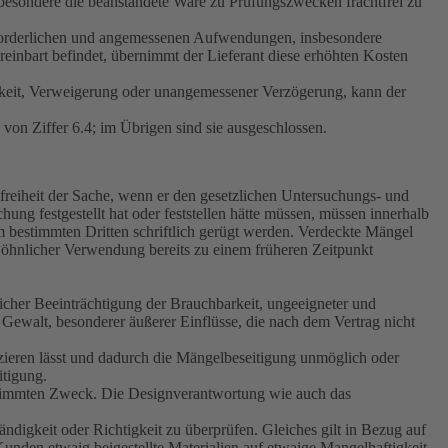
sbesondere die beanstandete Ware zu Prüfungszwecken frachtfrei zu
erforderlichen und angemessenen Aufwendungen, insbesondere
reinbart befindet, übernimmt der Lieferant diese erhöhten Kosten
arkeit, Verweigerung oder unangemessener Verzögerung, kann der
on Ziffer 6.4; im Übrigen sind sie ausgeschlossen.
freiheit der Sache, wenn er den gesetzlichen Untersuchungs- und
 festgestellt hat oder feststellen hätte müssen, müssen innerhalb
 bestimmten Dritten schriftlich gerügt werden. Verdeckte Mängel
wöhnlicher Verwendung bereits zu einem früheren Zeitpunkt
icher Beeinträchtigung der Brauchbarkeit, ungeeigneter und
walt, besonderer äußerer Einflüsse, die nach dem Vertrag nicht
izieren lässt und dadurch die Mängelbeseitigung unmöglich oder
itigung.
estimmten Zweck. Die Designverantwortung wie auch das
ändigkeit oder Richtigkeit zu überprüfen. Gleiches gilt in Bezug auf
unden etwaig beigestellte Materialien auf etwaige Mangelhaftigkeit