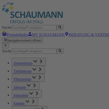
Suche
Produktfinder
MY SCHAUMANN
BERATUNG & VERTR
Navigationsmenü öffnen
Suche
Unternehmen
Tierfütterung
Pflanzenbau
Silierung
Innovation
Karriere