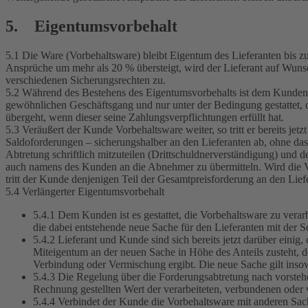
5. Eigentumsvorbehalt
5.1 Die Ware (Vorbehaltsware) bleibt Eigentum des Lieferanten bis zu
Ansprüche um mehr als 20 % übersteigt, wird der Lieferant auf Wunsc
verschiedenen Sicherungsrechten zu.
5.2 Während des Bestehens des Eigentumsvorbehalts ist dem Kunden 
gewöhnlichen Geschäftsgang und nur unter der Bedingung gestattet,
übergeht, wenn dieser seine Zahlungsverpflichtungen erfüllt hat.
5.3 Veräußert der Kunde Vorbehaltsware weiter, so tritt er bereits j
Saldoforderungen – sicherungshalber an den Lieferanten ab, ohne das
Abtretung schriftlich mitzuteilen (Drittschuldnerverständigung) und
auch namens des Kunden an die Abnehmer zu übermitteln. Wird die Vo
tritt der Kunde denjenigen Teil der Gesamtpreisforderung an den Lief
5.4 Verlängerter Eigentumsvorbehalt
5.4.1 Dem Kunden ist es gestattet, die Vorbehaltsware zu vera
die dabei entstehende neue Sache für den Lieferanten mit der S
5.4.2 Lieferant und Kunde sind sich bereits jetzt darüber ein
Miteigentum an der neuen Sache in Höhe des Anteils zusteht, 
Verbindung oder Vermischung ergibt. Die neue Sache gilt insow
5.4.3 Die Regelung über die Forderungsabtretung nach vorstehen
Rechnung gestellten Wert der verarbeiteten, verbundenen oder 
5.4.4 Verbindet der Kunde die Vorbehaltsware mit anderen Sache