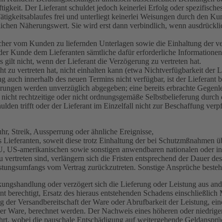
gkeit. Der Lieferant schuldet jedoch keinerlei Erfolg oder spezifisches
Tätigkeitsablaufes frei und unterliegt keinerlei Weisungen durch den Ku
lichen Näherungswert. Sie wird erst dann verbindlich, wenn ausdrücklic
tlicher vom Kunden zu liefernden Unterlagen sowie die Einhaltung der 
der Kunde dem Lieferanten sämtliche dafür erforderliche Informatione
es gilt nicht, wenn der Lieferant die Verzögerung zu vertreten hat.
cht zu vertreten hat, nicht einhalten kann (etwa Nichtverfügbarkeit der
ung auch innerhalb des neuen Termins nicht verfügbar, ist der Lieferant 
ärungen werden unverzüglich abgegeben; eine bereits erbrachte Gegenle
e nicht rechtzeitige oder nicht ordnungsgemäße Selbstbelieferung durch 
n trifft oder der Lieferant im Einzelfall nicht zur Beschaffung verpfli
hr, Streik, Aussperrung oder ähnliche Ereignisse,
s Lieferanten, soweit diese trotz Einhaltung der bei Schutzmßnahmen üb
U, US-amerikanischen sowie sonstigen anwendbaren nationalen oder int
 vertreten sind, verlängern sich die Fristen entsprechend der Dauer d
Leistungsumfangs vom Vertrag zurückzutreten. Sonstige Ansprüche bestehe
ungshandlung oder verzögert sich die Lieferung oder Leistung aus an
ant berechtigt, Ersatz des hieraus entstehenden Schadens einschließl
ng der Versandbereitschaft der Ware oder Abrufbarkeit der Leistung, ei
der Ware, berechnet werden. Der Nachweis eines höheren oder niedrig
hrt, wobei die pauschale Entschädigung auf weitergehende Geldansprü