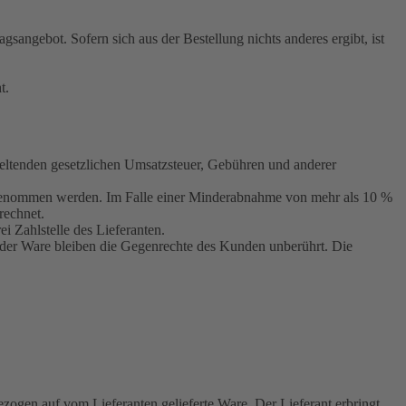
sangebot. Sofern sich aus der Bestellung nichts anderes ergibt, ist
t.
geltenden gesetzlichen Umsatzsteuer, Gebühren und anderer
bgenommen werden. Im Falle einer Minderabnahme von mehr als 10 %
rechnet.
 Zahlstelle des Lieferanten.
ln der Ware bleiben die Gegenrechte des Kunden unberührt. Die
ogen auf vom Lieferanten gelieferte Ware. Der Lieferant erbringt