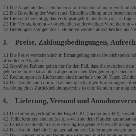
2.1 Die Angebote des Lieferanten sind freibleibend und unverbindlich,
2.2 Die Bestellung der Ware (auch Einzelbestellung unter bestehenden 
der Lieferant berechtigt, das Vertragsangebot innerhalb von 14 Tag
2.3 Ein Vertrag kommt – vorbehaltlich anderweitiger Vereinbarung – er
2.4 Beratungsleistungen des Lieferanten werden ausschließlich als 
3. Preise, Zahlungsbedingungen, Aufrec
3.1 Die Preise verstehen sich in Ermangelung einer abweichenden in
öffentlicher Abgaben.
3.2 Gewährte Rabatte gelten nur für den Fall, dass die zwischen 
gelten die für die tatsächlich abgenommenen Mengen vorgesehenen Li
3.3 Rechnungen des Lieferanten sind innerhalb von 30 Tagen (Zahlung
3.4 Der Kunde kann nur mit solchen gleichartigen Forderungen aufrech
Ausübung eines Zurückbehaltungsrechts ist dem Kunden nur möglich,
4. Lieferung, Versand und Annahmeverz
4.1 Die Lieferung erfolgt in der Regel CPT (Incoterms 2020), soweit
4.2 Teillieferungen sind zulässig, soweit sie dem Kunden zumutbar si
4.3 Es ist ausschließlich das werkseitig festgestellte Gewicht maßgeb
4.4 Der Kunde darf die Entgegennahme von Lieferungen wegen unerh
4.5 Der Lieferant erbringt Beratungsleistungen in Abstimmung mit d