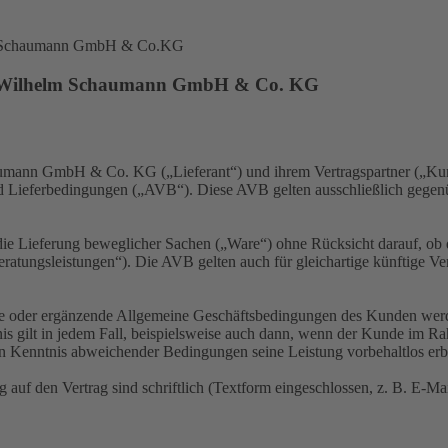
elm Schaumann GmbH & Co.KG
 H. Wilhelm Schaumann GmbH & Co. KG
aumann GmbH & Co. KG („Lieferant“) und ihrem Vertragspartner („K
und Lieferbedingungen („AVB“). Diese AVB gelten ausschließlich gegen
ie Lieferung beweglicher Sachen („Ware“) ohne Rücksicht darauf, ob der
atungsleistungen“). Die AVB gelten auch für gleichartige künftige Vert
 oder ergänzende Allgemeine Geschäftsbedingungen des Kunden werden 
rnis gilt in jedem Fall, beispielsweise auch dann, wenn der Kunde im 
 in Kenntnis abweichender Bedingungen seine Leistung vorbehaltlos erb
uf den Vertrag sind schriftlich (Textform eingeschlossen, z. B. E-Mai