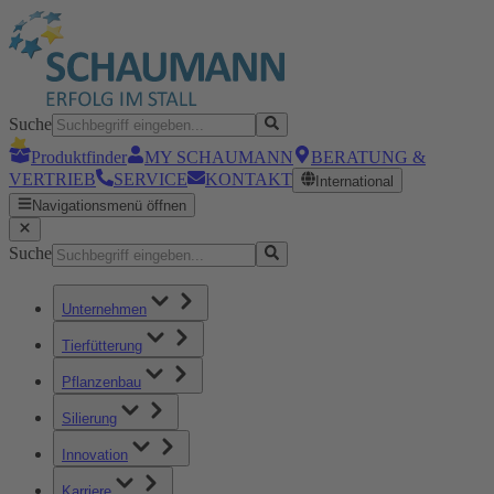
Suche
Produktfinder
MY SCHAUMANN
BERATUNG &
VERTRIEB
SERVICE
KONTAKT
International
Navigationsmenü öffnen
Suche
Unternehmen
Tierfütterung
Pflanzenbau
Silierung
Innovation
Karriere