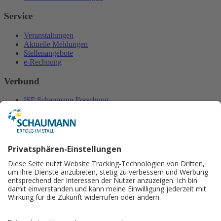
Service
Veranstaltungen
Aktuelle Meldungen
Stellenangebote
e-Rechnung
Verbund
ISF Schaumann Forschung
Schaumann Stiftung
Gut Hülsenberg
Ligrana
Lactosan
Schaumann BioEnergy
Kontakt
H. Wilhelm SCHAUMANN GmbH & Co. KG
Jakob Fuchs-Gasse 25-27
2345 Brunn am Gebirge
Telefon: +43 (0) 2236 31641 0
Telefax: +43 (0) 2236 31641 49