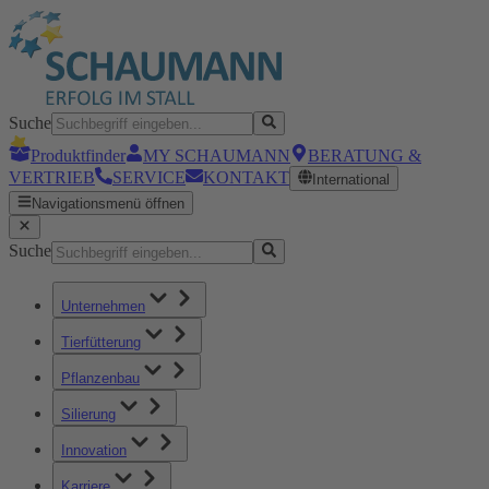
Suche
Produktfinder
MY SCHAUMANN
BERATUNG &
VERTRIEB
SERVICE
KONTAKT
International
Navigationsmenü öffnen
Suche
Unternehmen
Tierfütterung
Pflanzenbau
Silierung
Innovation
Karriere