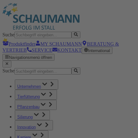
Suche
Produktfinder
MY SCHAUMANN
BERATUNG &
VERTRIEB
SERVICE
KONTAKT
International
Navigationsmenü öffnen
Suche
Unternehmen
Tierfütterung
Pflanzenbau
Silierung
Innovation
Karriere