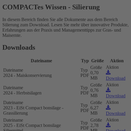
COMPACTes Wissen - Silierung
In diesem Bereich finden Sie alle Dokumente aus dem Bereich
Silierung zum Download. Lesen Sie mehr über innovative Produkte,
Erfahrungen aus der Praxis und Managementtipps zur Gras- und
Maisernte.
Downloads
Dateiname
Typ
Größe
Aktion
Aktion
Größe
Dateiname
Typ
0,70
2024 - Maiskonservierung
PDF
MB
Download
Aktion
Größe
Dateiname
Typ
0,76
2024 - Herbstsilagen
PDF
MB
Download
Aktion
Dateiname
Größe
Typ
2023 - EiSt Compact bonsilage -
6,27
PDF
Grassilierung
MB
Download
Aktion
Dateiname
Größe
Typ
2025 - EiSt Compact bonsilage
2,78
PDF
Siliermittel
MB
Download