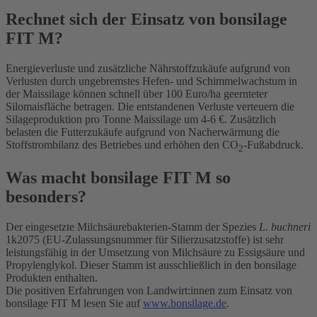
Rechnet sich der Einsatz von bonsilage
FIT M?
Energieverluste und zusätzliche Nährstoffzukäufe aufgrund von
Verlusten durch ungebremstes Hefen- und Schimmelwachstum in
der Maissilage können schnell über 100 Euro/ha geernteter
Silomaisfläche betragen. Die entstandenen Verluste verteuern die
Silageproduktion pro Tonne Maissilage um 4-6 €. Zusätzlich
belasten die Futterzukäufe aufgrund von Nacherwärmung die
Stoffstrombilanz des Betriebes und erhöhen den CO
-Fußabdruck.
2
Was macht bonsilage FIT M so
besonders?
Der eingesetzte Milchsäurebakterien-Stamm der Spezies
L. buchneri
1k2075 (EU-Zulassungsnummer für Silierzusatzstoffe) ist sehr
leistungsfähig in der Umsetzung von Milchsäure zu Essigsäure und
Propylenglykol. Dieser Stamm ist ausschließlich in den bonsilage
Produkten enthalten.
Die positiven Erfahrungen von Landwirt:innen zum Einsatz von
bonsilage FIT M lesen Sie auf
www.bonsilage.de
.