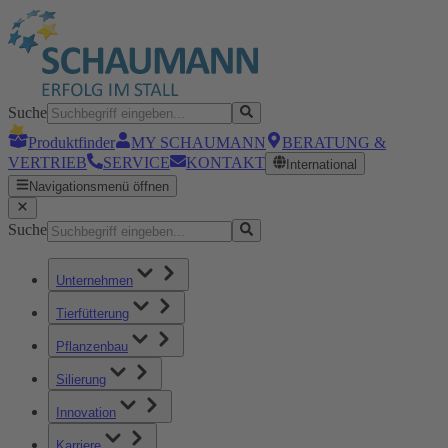
Suche
Produktfinder
MY SCHAUMANN
BERATUNG &
VERTRIEB
SERVICE
KONTAKT
International
Navigationsmenü öffnen
Suche
Unternehmen
Tierfütterung
Pflanzenbau
Silierung
Innovation
Karriere