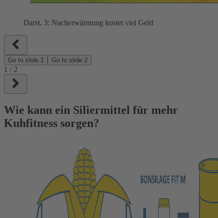
Darst. 3: Nacherwärmung kostet viel Geld
Go to slide
1
Go to slide
2
1
/
2
Wie kann ein Siliermittel für mehr
Kuhfitness sorgen?