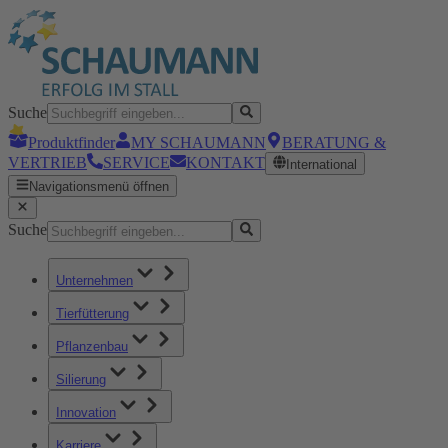
Suche
Produktfinder
MY SCHAUMANN
BERATUNG &
VERTRIEB
SERVICE
KONTAKT
International
Navigationsmenü öffnen
Suche
Unternehmen
Tierfütterung
Pflanzenbau
Silierung
Innovation
Karriere