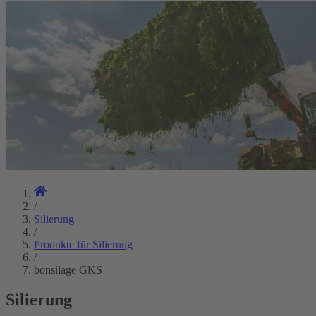
/
Silierung
/
Produkte für Silierung
/
bonsilage GKS
Silierung