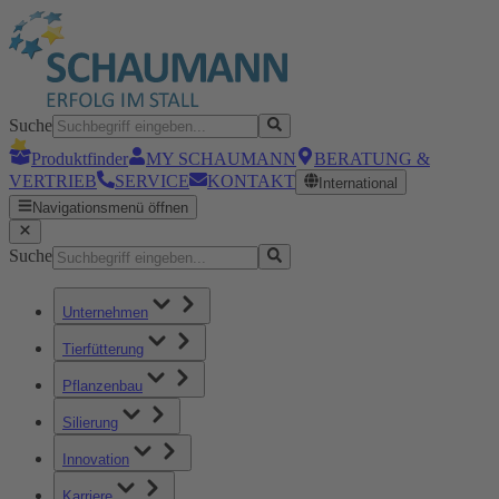
Suche
Produktfinder
MY SCHAUMANN
BERATUNG &
VERTRIEB
SERVICE
KONTAKT
International
Navigationsmenü öffnen
Suche
Unternehmen
Tierfütterung
Pflanzenbau
Silierung
Innovation
Karriere