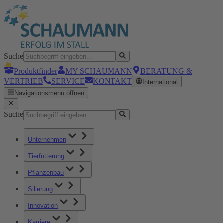
Suche
Produktfinder
MY SCHAUMANN
BERATUNG &
VERTRIEB
SERVICE
KONTAKT
International
Navigationsmenü öffnen
Suche
Unternehmen
Tierfütterung
Pflanzenbau
Silierung
Innovation
Karriere