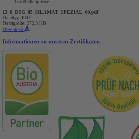
Großballenpresse
13_8_DSG_85_SILAMAT_SPEZIAL_60.pdf
Dateityp
:
PDF
Dateigröße
:
272.3 KB
Download
Informationen zu unseren Zertifikaten