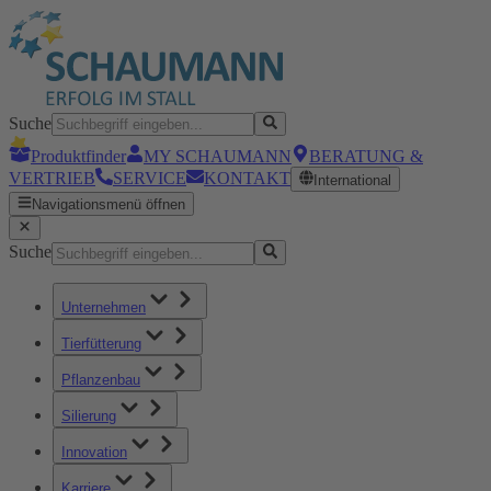
Suche
Produktfinder
MY SCHAUMANN
BERATUNG &
VERTRIEB
SERVICE
KONTAKT
International
Navigationsmenü öffnen
Suche
Unternehmen
Tierfütterung
Pflanzenbau
Silierung
Innovation
Karriere