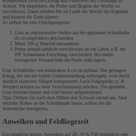
Kompromiss zwischen Ertrag und Futterwert der Grassilage zu
sichern. Wir empfehlen, die Probe zum Beginn der Woche zu
verschicken. Dann erhalten Sie im Laufe der Woche das Ergebnis
und können die Ernte planen.
So ziehen Sie eine Frischgrasprobe:
Gras an repräsentative Stellen auf der geplanten Schnitthöhe
(8 cm empfohlen) abschneiden
Mind. 500 g Material einsammeln
Probe zeitnah luftdicht verschlossen an ein Labor, z.B. die
ISF Schaumann Forschung, einschicken. Bei einem
verzögerten Versand bitte die Probe kühl lagern.
Eine Schnitthöhe von mindestens 8 cm ist optimal. Der geringere
Ertrag, der mit der hohen Geräteeinstellung einhergeht, wird durch
deutlich sauberere Silagen kompensiert. Auch Folgegeräte (z. B.
Wender) können so ohne Verschmutzung arbeiten. Das gemähte
Gras trocknet besser und wird besser aufgenommen.
Tipp: Drehen Sie nach dem Mähen den Schwad einmal um. Sind
einzelne Halme an der Schnittkante braun, sollten Sie die
Schnitthöhe korrigieren.
Anwelken und Feldliegezeit
Ein möglichst kurzes Anwelken auf 28–35 % TM ermöglicht eine