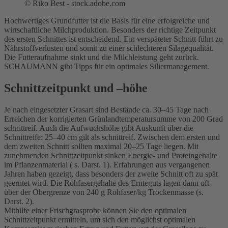
©
Riko Best - stock.adobe.com
Hochwertiges Grundfutter ist die Basis für eine erfolgreiche und
wirtschaftliche Milchproduktion. Besonders der richtige Zeitpunkt
des ersten Schnittes ist entscheidend. Ein verspäteter Schnitt führt zu
Nährstoffverlusten und somit zu einer schlechteren Silagequalität.
Die Futteraufnahme sinkt und die Milchleistung geht zurück.
SCHAUMANN gibt Tipps für ein optimales Siliermanagement.
Schnittzeitpunkt und –höhe
Je nach eingesetzter Grasart sind Bestände ca. 30–45 Tage nach
Erreichen der korrigierten Grünlandtemperatursumme von 200 Grad
schnittreif. Auch die Aufwuchshöhe gibt Auskunft über die
Schnittreife: 25–40 cm gilt als schnittreif. Zwischen dem ersten und
dem zweiten Schnitt sollten maximal 20–25 Tage liegen. Mit
zunehmenden Schnittzeitpunkt sinken Energie- und Proteingehalte
im Pflanzenmaterial ( s. Darst. 1). Erfahrungen aus vergangenen
Jahren haben gezeigt, dass besonders der zweite Schnitt oft zu spät
geerntet wird. Die Rohfasergehalte des Ernteguts lagen dann oft
über der Obergrenze von 240 g Rohfaser/kg Trockenmasse (s.
Darst. 2).
Mithilfe einer Frischgrasprobe können Sie den optimalen
Schnittzeitpunkt ermitteln, um sich den möglichst optimalen