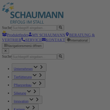
Suche
Produktfinder
MY SCHAUMANN
BERATUNG &
VERTRIEB
SERVICE
KONTAKT
International
Navigationsmenü öffnen
Suche
Unternehmen
Tierfütterung
Pflanzenbau
Silierung
Innovation
Karriere