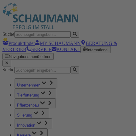
Suche
Produktfinder
MY SCHAUMANN
BERATUNG &
VERTRIEB
SERVICE
KONTAKT
International
Navigationsmenü öffnen
Suche
Unternehmen
Tierfütterung
Pflanzenbau
Silierung
Innovation
Karriere