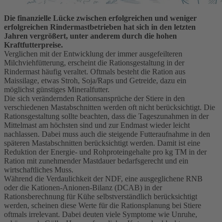
Die finanzielle Lücke zwischen erfolgreichen und weniger
erfolgreichen Rindermastbetrieben hat sich in den letzten
Jahren vergrößert, unter anderem durch die hohen
Kraftfutterpreise.
Verglichen mit der Entwicklung der immer ausgefeilteren
Milchviehfütterung, erscheint die Rationsgestaltung in der
Rindermast häufig veraltet. Oftmals besteht die Ration aus
Maissilage, etwas Stroh, Soja/Raps und Getreide, dazu ein
möglichst günstiges Mineralfutter.
Die sich verändernden Rationsansprüche der Stiere in den
verschiedenen Mastabschnitten werden oft nicht berücksichtigt. Die
Rationsgestaltung sollte beachten, dass die Tageszunahmen in der
Mittelmast am höchsten sind und zur Endmast wieder leicht
nachlassen. Dabei muss auch die steigende Futteraufnahme in den
späteren Mastabschnitten berücksichtigt werden. Damit ist eine
Reduktion der Energie- und Rohproteingehalte pro kg TM in der
Ration mit zunehmender Mastdauer bedarfsgerecht und ein
wirtschaftliches Muss.
Während die Verdaulichkeit der NDF, eine ausgeglichene RNB
oder die Kationen-Anionen-Bilanz (DCAB) in der
Rationsberechnung für Kühe selbstverständlich berücksichtigt
werden, scheinen diese Werte für die Rationsplanung bei Stiere
oftmals irrelevant. Dabei deuten viele Symptome wie Unruhe,