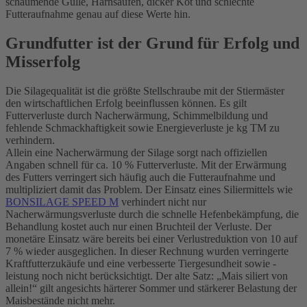
schäumende Gülle, Harnsaufen, dicker Kot und schlechte
Futteraufnahme genau auf diese Werte hin.
Grundfutter ist der Grund für Erfolg und
Misserfolg
Die Silagequalität ist die größte Stellschraube mit der Stiermäster
den wirtschaftlichen Erfolg beeinflussen können. Es gilt
Futterverluste durch Nacherwärmung, Schimmelbildung und
fehlende Schmackhaftigkeit sowie Energieverluste je kg TM zu
verhindern.
Allein eine Nacherwärmung der Silage sorgt nach offiziellen
Angaben schnell für ca. 10 % Futterverluste. Mit der Erwärmung
des Futters verringert sich häufig auch die Futteraufnahme und
multipliziert damit das Problem. Der Einsatz eines Siliermittels wie
BONSILAGE SPEED M
verhindert nicht nur
Nacherwärmungsverluste durch die schnelle Hefenbekämpfung, die
Behandlung kostet auch nur einen Bruchteil der Verluste. Der
monetäre Einsatz wäre bereits bei einer Verlustreduktion von 10 auf
7 % wieder ausgeglichen. In dieser Rechnung wurden verringerte
Kraftfutterzukäufe und eine verbesserte Tiergesundheit sowie -
leistung noch nicht berücksichtigt. Der alte Satz: „Mais siliert von
allein!“ gilt angesichts härterer Sommer und stärkerer Belastung der
Maisbestände nicht mehr.