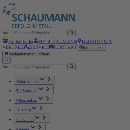
Suche
Produktfinder
MY SCHAUMANN
BERATUNG &
VERTRIEB
SERVICE
KONTAKT
International
Navigationsmenü öffnen
Suche
Unternehmen
Tierfütterung
Pflanzenbau
Silierung
Innovation
Karriere