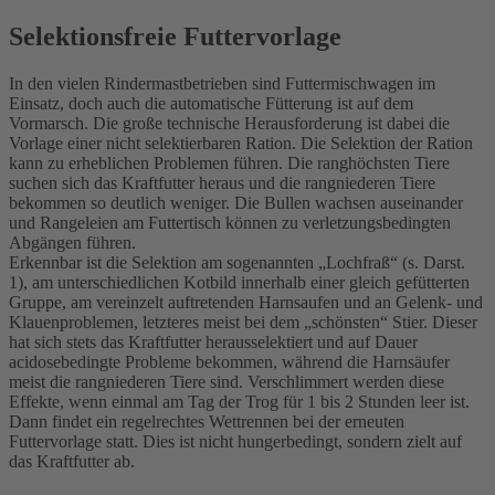
Selektionsfreie Futtervorlage
In den vielen Rindermastbetrieben sind Futtermischwagen im
Einsatz, doch auch die automatische Fütterung ist auf dem
Vormarsch. Die große technische Herausforderung ist dabei die
Vorlage einer nicht selektierbaren Ration. Die Selektion der Ration
kann zu erheblichen Problemen führen. Die ranghöchsten Tiere
suchen sich das Kraftfutter heraus und die rangniederen Tiere
bekommen so deutlich weniger. Die Bullen wachsen auseinander
und Rangeleien am Futtertisch können zu verletzungsbedingten
Abgängen führen.
Erkennbar ist die Selektion am sogenannten „Lochfraß“ (s. Darst.
1), am unterschiedlichen Kotbild innerhalb einer gleich gefütterten
Gruppe, am vereinzelt auftretenden Harnsaufen und an Gelenk- und
Klauenproblemen, letzteres meist bei dem „schönsten“ Stier. Dieser
hat sich stets das Kraftfutter herausselektiert und auf Dauer
acidosebedingte Probleme bekommen, während die Harnsäufer
meist die rangniederen Tiere sind. Verschlimmert werden diese
Effekte, wenn einmal am Tag der Trog für 1 bis 2 Stunden leer ist.
Dann findet ein regelrechtes Wettrennen bei der erneuten
Futtervorlage statt. Dies ist nicht hungerbedingt, sondern zielt auf
das Kraftfutter ab.