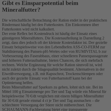
Gibt es Einsparpotential beim
Mineralfutter?
Die wirtschaftliche Betrachtung der Ration endet in der praktischen
Rindermast häufig bei den Futterkosten. Ein Einkommen über
Futterkosten wird nicht kalkuliert.
Der erste Reflex bei Kostendruck ist häufig der Einsatz eines
günstigeren Mineralfutters. Die Kostenaufteilung in Darstellung 2
zeigt, dass dies jedoch oft der kleinste Kostenfaktor ist. Der gezielte
Einsatz beispielsweise von den Lebendhefen ASS-CO-FERM zur
Stabilisierung des Pansen-pH-Wertes oder von RUMIVITAL b zur
Verbesserung des Faserabbaus, einer schnelleren Pansenpassagerate
und höheren Futteraufnahme, bieten Chancen, die sich mehrfach
rechnen. Welche Ergänzung für welche Ration sinnvoll ist, wird
nicht zuletzt durch die Silagequalität bestimmt. Alternativen in der
Eiweißversorgung, z.B. mit Rapsschrot, Trockenschlempen oder
auch der gezielte Einsatz von Futterharnstoff kann bei der
Optimierung helfen.
Beim Mineralfutter auf Sparkurs zu gehen, lohnt sich nie. Bei im
Mittel 100 g Einsatzmenge pro Tier und Tag würde ein Mineral für
beispielsweise 70 €/dt verglichen mit einem billigen Mineralfutter
für 30 €/dt gerade einmal 4 ct je Tier und Tag ausmachen – die
schlechtere Versorgung der Stiere nicht mitberechnet. Die
SCHAUMANN-Fachberatung bietet eine transparente