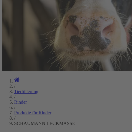
/
Tierfütterung
/
Rinder
/
Produkte für Rinder
/
SCHAUMANN LECKMASSE