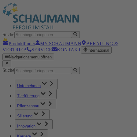
Suche
Produktfinder
MY SCHAUMANN
BERATUNG &
VERTRIEB
SERVICE
KONTAKT
International
Navigationsmenü öffnen
Suche
Unternehmen
Tierfütterung
Pflanzenbau
Silierung
Innovation
Karriere