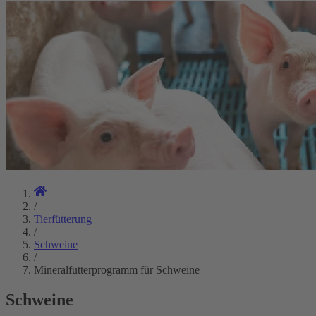
/
Tierfütterung
/
Schweine
/
Mineralfutterprogramm für Schweine
Schweine