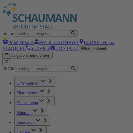
Suche
Produktfinder
MY SCHAUMANN
BERATUNG &
VERTRIEB
SERVICE
KONTAKT
International
Navigationsmenü öffnen
Suche
Unternehmen
Tierfütterung
Pflanzenbau
Silierung
Innovation
Karriere