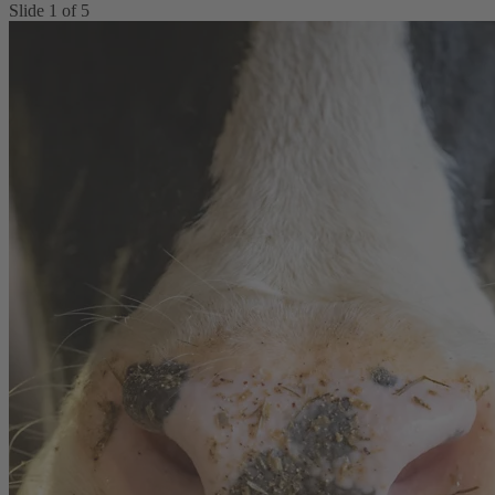
Slide
1
of
5