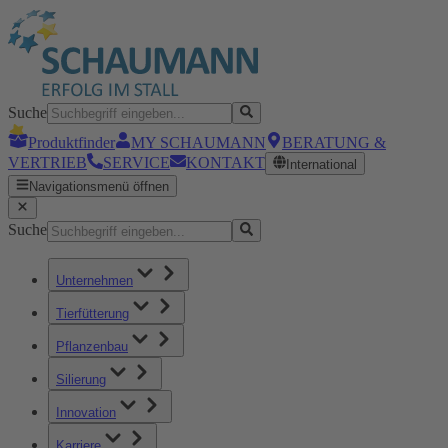
Suche
Produktfinder
MY SCHAUMANN
BERATUNG &
VERTRIEB
SERVICE
KONTAKT
International
Navigationsmenü öffnen
Suche
Unternehmen
Tierfütterung
Pflanzenbau
Silierung
Innovation
Karriere